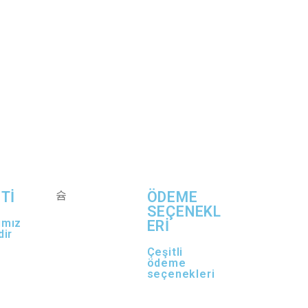
Tİ
ÖDEME
SEÇENEKL
ımız
ERİ
dir
Çeşitli
ödeme
seçenekleri