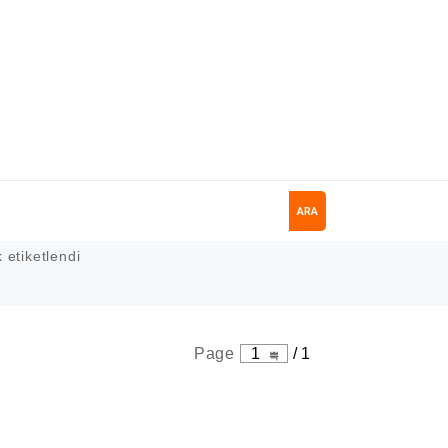
ARA
etiketlendi
Page
1
/
1