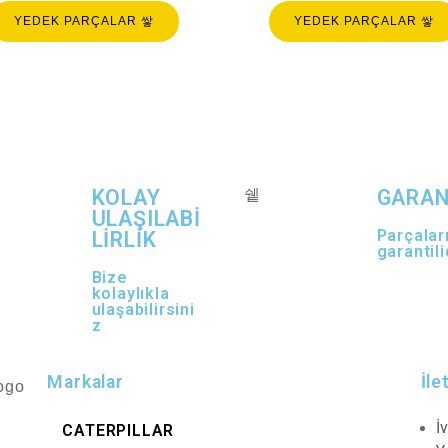
YEDEK PARÇALAR
YEDEK PARÇALAR
KOLAY
GARAN
ULAŞILABİ
Parçalar
LİRLİK
garantili
Bize
kolaylıkla
ulaşabilirsini
z
Markalar
İle
İ
CATERPILLAR