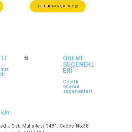
YEDEK PARÇALAR
Tİ
ÖDEME
SEÇENEKL
ımız
ERİ
dir
Çeşitli
ödeme
seçenekleri
tişim
vedik Osb Mahallesi 1481. Cadde No:38