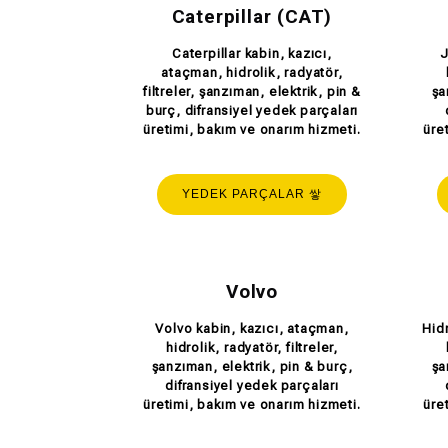
Caterpillar (CAT)
Caterpillar kabin, kazıcı,
J
ataçman, hidrolik, radyatör,
filtreler, şanzıman, elektrik, pin &
şa
burç, difransiyel yedek parçaları
üretimi, bakım ve onarım hizmeti.
üre
YEDEK PARÇALAR
Volvo
Volvo kabin, kazıcı, ataçman,
Hid
hidrolik, radyatör, filtreler,
şanzıman, elektrik, pin & burç,
şa
difransiyel yedek parçaları
üretimi, bakım ve onarım hizmeti.
üre