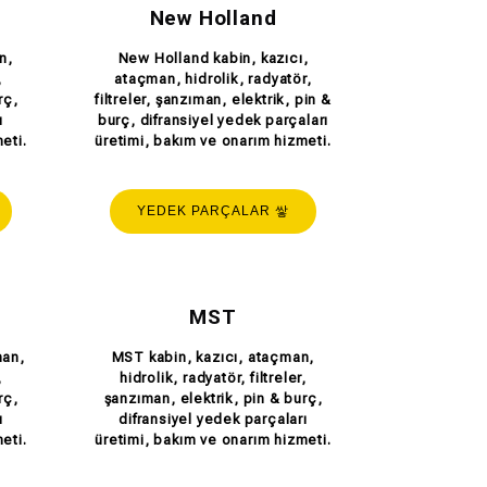
New Holland
n,
New Holland kabin, kazıcı,
,
ataçman, hidrolik, radyatör,
rç,
filtreler, şanzıman, elektrik, pin &
ı
burç, difransiyel yedek parçaları
eti.
üretimi, bakım ve onarım hizmeti.
YEDEK PARÇALAR
MST
man,
MST kabin, kazıcı, ataçman,
,
hidrolik, radyatör, filtreler,
rç,
şanzıman, elektrik, pin & burç,
ı
difransiyel yedek parçaları
eti.
üretimi, bakım ve onarım hizmeti.