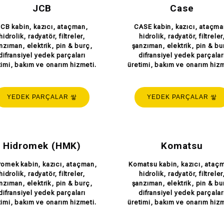
JCB
Case
CB kabin, kazıcı, ataçman,
CASE kabin, kazıcı, ataçma
hidrolik, radyatör, filtreler,
hidrolik, radyatör, filtreler
nzıman, elektrik, pin & burç,
şanzıman, elektrik, pin & bu
difransiyel yedek parçaları
difransiyel yedek parçalar
timi, bakım ve onarım hizmeti.
üretimi, bakım ve onarım hizm
YEDEK PARÇALAR
YEDEK PARÇALAR
Hidromek (HMK)
Komatsu
romek kabin, kazıcı, ataçman,
Komatsu kabin, kazıcı, ataç
hidrolik, radyatör, filtreler,
hidrolik, radyatör, filtreler
nzıman, elektrik, pin & burç,
şanzıman, elektrik, pin & bu
difransiyel yedek parçaları
difransiyel yedek parçalar
timi, bakım ve onarım hizmeti.
üretimi, bakım ve onarım hizm