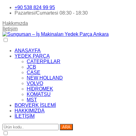
+90 538 824 99 95
Pazartesi/Cumartesi 08:30 - 18:30
Hakkımızda
İletişim
ANASAYFA
YEDEK PARÇA
CATERPILLAR
JCB
CASE
NEW HOLLAND
VOLVO
HİDROMEK
KOMATSU
MST
BORVERK İŞLEMİ
HAKKIMIZDA
İLETİŞİM
ARA