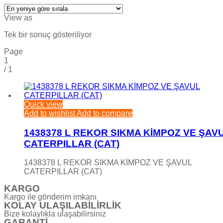
View as
Tek bir sonuç gösteriliyor
Page
1
/
1
Quick view
Add to wishlist
Add to compare
1438378 L REKOR SIKMA KİMPOZ VE ŞAV
CATERPILLAR (CAT)
1438378 L REKOR SIKMA KİMPOZ VE ŞAVUL
CATERPILLAR (CAT)
KARGO
Kargo ile gönderim imkanı
KOLAY ULAŞILABİLİRLİK
Bize kolaylıkla ulaşabilirsiniz
GARANTİ