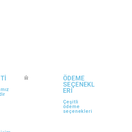
Tİ
ÖDEME
SEÇENEKL
ımız
ERİ
dir
Çeşitli
ödeme
seçenekleri