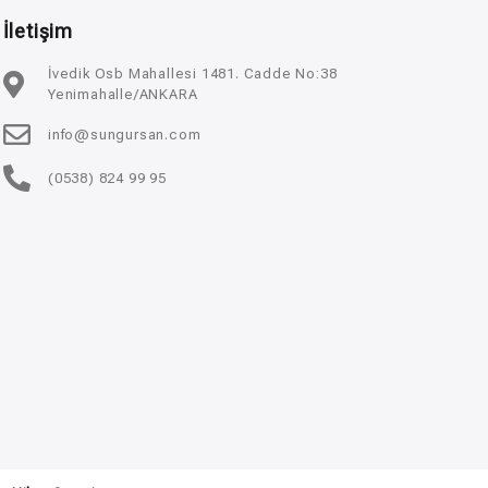
İletişim
İvedik Osb Mahallesi 1481. Cadde No:38
Yenimahalle/ANKARA
info@sungursan.com
(0538) 824 99 95