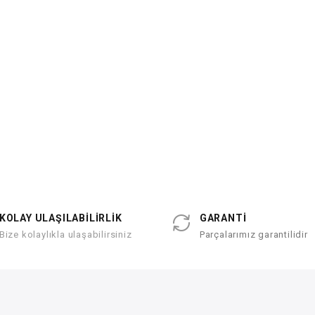
KOLAY ULAŞILABİLİRLİK
GARANTİ
Bize kolaylıkla ulaşabilirsiniz
Parçalarımız garantilidir