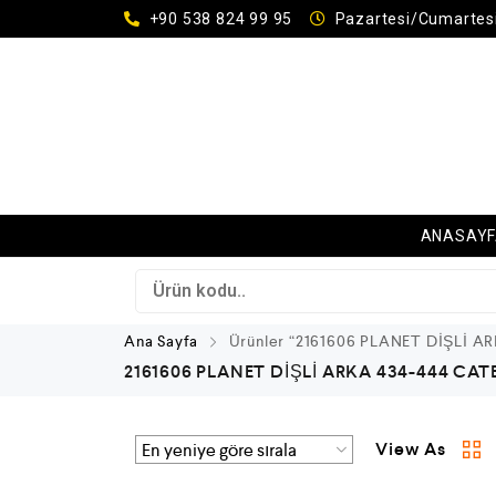
+90 538 824 99 95
Pazartesi/Cumartesi
ANASAY
Ana Sayfa
Ürünler “2161606 PLANET DİŞLİ AR
2161606 PLANET DİŞLİ ARKA 434-444 CAT
View As