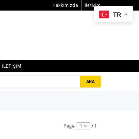
Hakkımızda
İletişim
TR
İLETİŞİM
ARA
Page
1
/
1