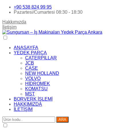
+90 538 824 99 95
Pazartesi/Cumartesi 08:30 - 18:30
Hakkımızda
İletişim
ANASAYFA
YEDEK PARÇA
CATERPILLAR
JCB
CASE
NEW HOLLAND
VOLVO
HİDROMEK
KOMATSU
MST
BORVERK İŞLEMİ
HAKKIMIZDA
İLETİŞİM
ARA