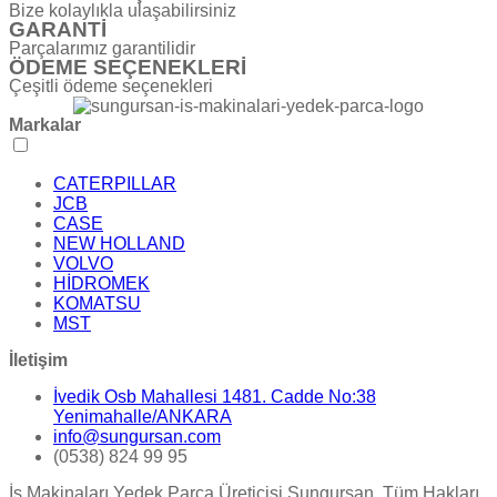
Bize kolaylıkla ulaşabilirsiniz
GARANTİ
Parçalarımız garantilidir
ÖDEME SEÇENEKLERİ
Çeşitli ödeme seçenekleri
Markalar
CATERPILLAR
JCB
CASE
NEW HOLLAND
VOLVO
HİDROMEK
KOMATSU
MST
İletişim
İvedik Osb Mahallesi 1481. Cadde No:38
Yenimahalle/ANKARA
info@sungursan.com
(0538) 824 99 95
İş Makinaları Yedek Parça Üreticisi Sungursan. Tüm Hakları