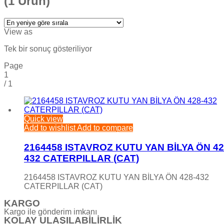
(1 Ürün)
View as
Tek bir sonuç gösteriliyor
Page
1
/
1
Quick view
Add to wishlist
Add to compare
2164458 ISTAVROZ KUTU YAN BİLYA ÖN 42
432 CATERPILLAR (CAT)
2164458 ISTAVROZ KUTU YAN BİLYA ÖN 428-432
CATERPILLAR (CAT)
KARGO
Kargo ile gönderim imkanı
KOLAY ULAŞILABİLİRLİK