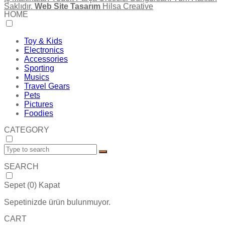
Saklıdır.
Web Site Tasarım
Hilsa Creative
HOME
Toy & Kids
Electronics
Accessories
Sporting
Musics
Travel Gears
Pets
Pictures
Foodies
CATEGORY
SEARCH
Sepet (
0
)
Kapat
Sepetinizde ürün bulunmuyor.
CART