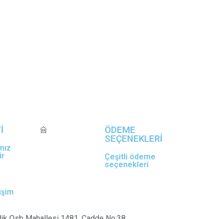
İ
ÖDEME
SEÇENEKLERİ
mız
ir
Çeşitli ödeme
seçenekleri
tişim
dik Osb Mahallesi 1481. Cadde No:38