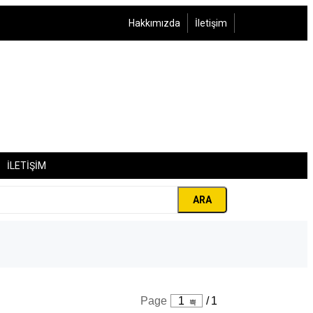
Hakkımızda
İletişim
İLETİŞİM
ARA
Page
1
/
1