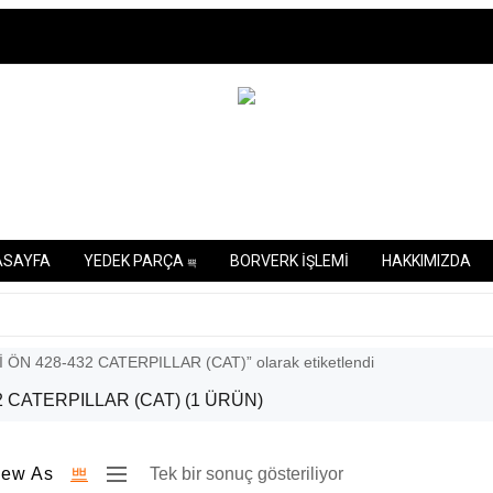
ASAYFA
YEDEK PARÇA
BORVERK İŞLEMİ
HAKKIMIZDA
ÖN 428-432 CATERPILLAR (CAT)” olarak etiketlendi
2 CATERPILLAR (CAT)
(1 ÜRÜN)
iew As
Tek bir sonuç gösteriliyor