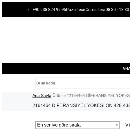
+90 538 824 99 95
Pazartesi/Cumartesi 08:30 - 18:30
AN
Ana Sayfa
Ürünler “2164464 DİFERANSİYEL YOKESİ 
2164464 DİFERANSİYEL YOKESİ ÖN 428-43
V