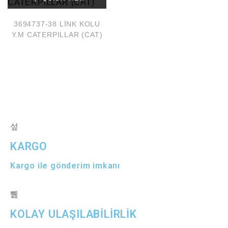
3694737-38 LİNK KOLU
Y.M CATERPILLAR (CAT)
KARGO
Kargo ile gönderim imkanı
KOLAY ULAŞILABİLİRLİK