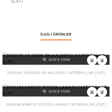
(CAT)
İLGILI ÜRÜNLER
QUICK VIEW
3585035 SİLİNDİR ÖN KALDIRICI CATERPILLAR (CAT)
QUICK VIEW
2096188 KİMPOZ PİSTON LAMASI CATERPILLAR (CAT)