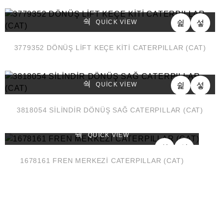
QUICK VIEW
3779352 DÖNÜŞ LİFT KEÇE KİTİ CATERPILLAR (CAT)
QUICK VIEW
3818054 SİLİNDİR DÖNÜŞ SAĞ CATERPILLAR (CAT)
QUICK VIEW
1678161 FREN MERKEZİ CATERPILLAR (CAT)