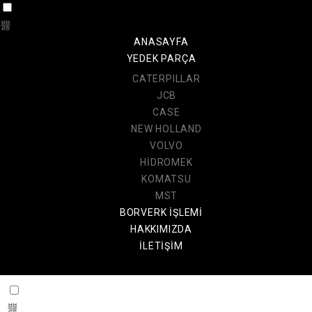
ANASAYFA
YEDEK PARÇA
CATERPILLAR
JCB
CASE
NEW HOLLAND
VOLVO
HİDROMEK
KOMATSU
MST
BORVERK İŞLEMİ
HAKKIMIZDA
İLETİŞİM