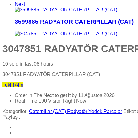
Next
3599885 RADYATÖR CATERPILLAR (CAT)
3047851 RADYATÖR CATERP
10
sold in last
08 hours
3047851 RADYATÖR CATERPILLAR (CAT)
Teklif Alın
Order in The Next
to get it by
11 Ağustos 2026
Real Time
190
Visitor Right Now
Kategoriler:
Caterpillar (CAT) Radyatör Yedek Parçalar
Etiketl
Paylaş :