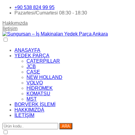
+90 538 824 99 95
Pazartesi/Cumartesi 08:30 - 18:30
Hakkımızda
İletişim
ANASAYFA
YEDEK PARÇA
CATERPILLAR
JCB
CASE
NEW HOLLAND
VOLVO
HİDROMEK
KOMATSU
MST
BORVERK İŞLEMİ
HAKKIMIZDA
İLETİŞİM
ARA