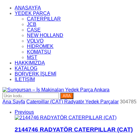
ANASAYFA
YEDEK PARÇA
CATERPILLAR
JCB
CASE
NEW HOLLAND
VOLVO
HİDROMEK
KOMATSU
MST
HAKKIMIZDA
KATALOG
BORVERK İŞLEMİ
İLETİŞİM
ARA
Ana Sayfa
Caterpillar (CAT) Radyatör Yedek Parçalar
304785
Previous
2144746 RADYATÖR CATERPILLAR (CAT)