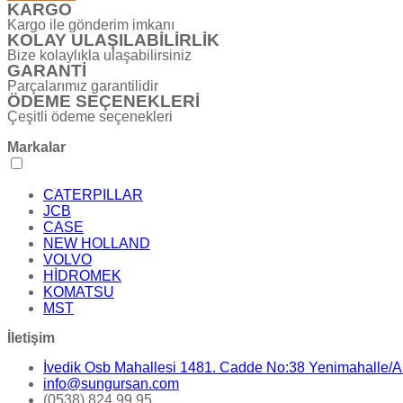
KARGO
Kargo ile gönderim imkanı
KOLAY ULAŞILABİLİRLİK
Bize kolaylıkla ulaşabilirsiniz
GARANTİ
Parçalarımız garantilidir
ÖDEME SEÇENEKLERİ
Çeşitli ödeme seçenekleri
Markalar
CATERPILLAR
JCB
CASE
NEW HOLLAND
VOLVO
HİDROMEK
KOMATSU
MST
İletişim
İvedik Osb Mahallesi 1481. Cadde No:38 Yenimahalle
info@sungursan.com
(0538) 824 99 95