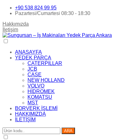
+90 538 824 99 95
Pazartesi/Cumartesi 08:30 - 18:30
Hakkımızda
İletişim
ANASAYFA
YEDEK PARÇA
CATERPILLAR
JCB
CASE
NEW HOLLAND
VOLVO
HİDROMEK
KOMATSU
MST
BORVERK İŞLEMİ
HAKKIMIZDA
İLETİŞİM
ARA