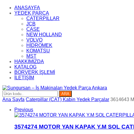
ANASAYFA
YEDEK PARÇA
CATERPILLAR
JCB
CASE
NEW HOLLAND
VOLVO
HİDROMEK
KOMATSU
MST
HAKKIMIZDA
KATALOG
BORVERK İŞLEMİ
İLETİŞİM
ARA
Ana Sayfa
Caterpillar (CAT) Kabin Yedek Parçalar
3614643 
Previous
3574274 MOTOR YAN KAPAK Y.M SOL CAT