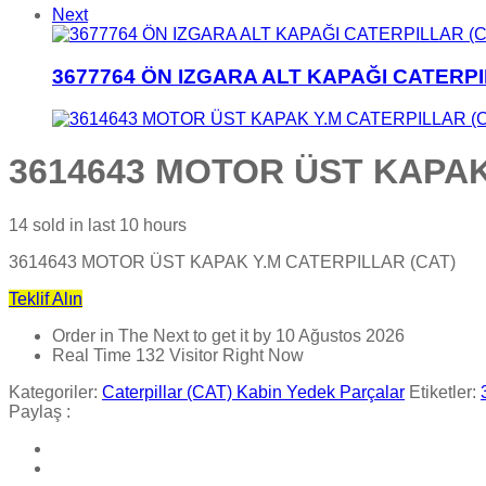
Next
3677764 ÖN IZGARA ALT KAPAĞI CATERPI
3614643 MOTOR ÜST KAPAK
14
sold in last
10 hours
3614643 MOTOR ÜST KAPAK Y.M CATERPILLAR (CAT)
Teklif Alın
Order in The Next
to get it by
10 Ağustos 2026
Real Time
132
Visitor Right Now
Kategoriler:
Caterpillar (CAT) Kabin Yedek Parçalar
Etiketler:
Paylaş :