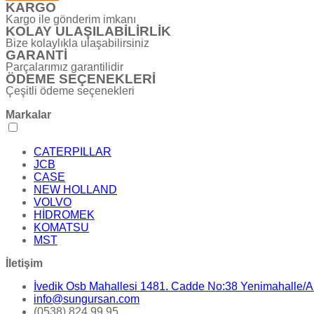
KARGO
Kargo ile gönderim imkanı
KOLAY ULAŞILABİLİRLİK
Bize kolaylıkla ulaşabilirsiniz
GARANTİ
Parçalarımız garantilidir
ÖDEME SEÇENEKLERİ
Çeşitli ödeme seçenekleri
Markalar
CATERPILLAR
JCB
CASE
NEW HOLLAND
VOLVO
HİDROMEK
KOMATSU
MST
İletişim
İvedik Osb Mahallesi 1481. Cadde No:38 Yenimahalle
info@sungursan.com
(0538) 824 99 95