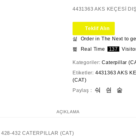
4431363 AKS KEÇESİ DI
Teklif Alın
Order in The Next
to ge
Real Time
137
Visito
Kategoriler:
Caterpillar (C
Etiketler:
4431363 AKS K
(CAT)
Paylaş :
AÇIKLAMA
 428-432 CATERPILLAR (CAT)