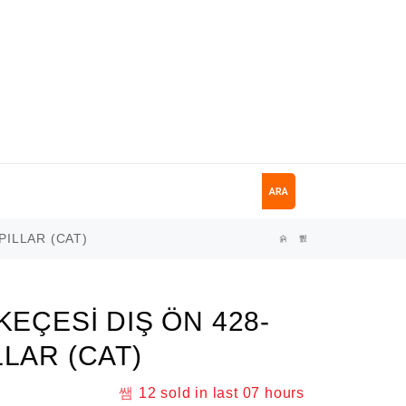
ARA
PILLAR (CAT)
KEÇESİ DIŞ ÖN 428-
LLAR (CAT)
12
sold in last
07 hours