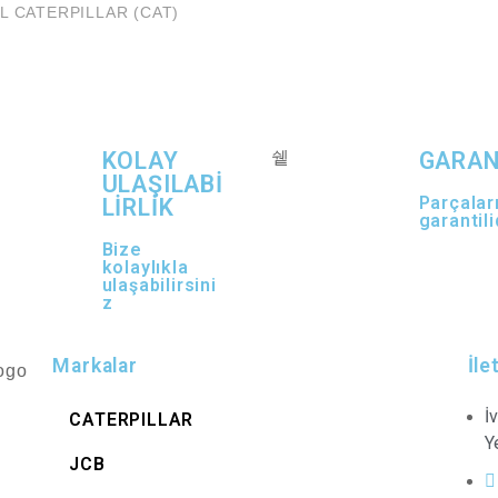
İYEL CATERPILLAR (CAT)
KOLAY
GARAN
ULAŞILABİ
Parçalar
LİRLİK
garantili
Bize
kolaylıkla
ulaşabilirsini
z
Markalar
İle
İ
CATERPILLAR
Y
JCB