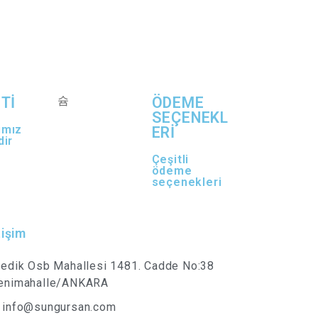
Tİ
ÖDEME
SEÇENEKL
ımız
ERİ
dir
Çeşitli
ödeme
seçenekleri
tişim
vedik Osb Mahallesi 1481. Cadde No:38
enimahalle/ANKARA
info@sungursan.com