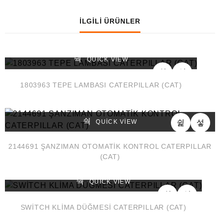
İLGILI ÜRÜNLER
QUICK VIEW
1803963 TEPE LAMBASI CATERPILLAR (CAT)
QUICK VIEW
2144691 ŞANZIMAN OTOMATİK KONTROL CATERPILLAR
(CAT)
QUICK VIEW
SWİTCH KLİMA DÜĞMESİ CATERPILLAR (CAT)