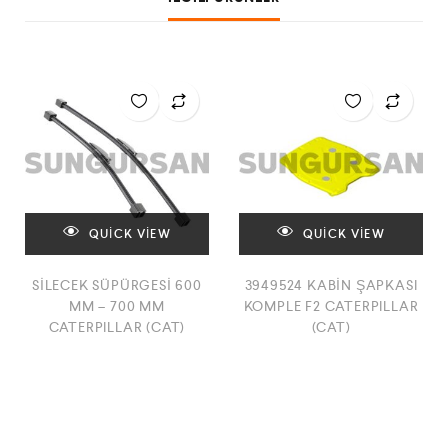
QUICK VIEW
QUICK VIEW
SİLECEK SÜPÜRGESİ 600
3949524 KABİN ŞAPKASI
MM – 700 MM
KOMPLE F2 CATERPILLAR
CATERPILLAR (CAT)
(CAT)