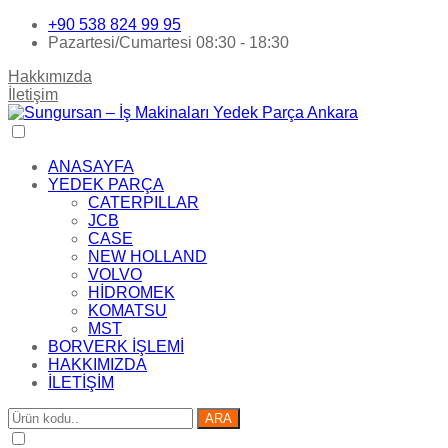
+90 538 824 99 95
Pazartesi/Cumartesi 08:30 - 18:30
Hakkımızda
İletişim
ANASAYFA
YEDEK PARÇA
CATERPILLAR
JCB
CASE
NEW HOLLAND
VOLVO
HİDROMEK
KOMATSU
MST
BORVERK İŞLEMİ
HAKKIMIZDA
İLETİŞİM
ARA