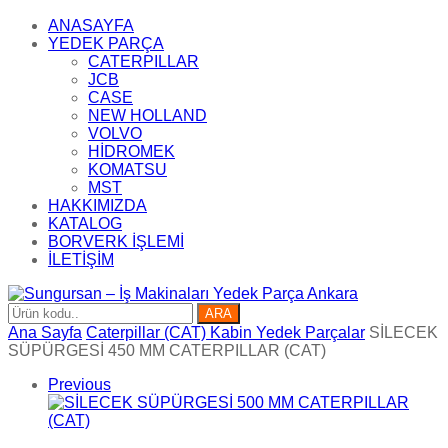
ANASAYFA
YEDEK PARÇA
CATERPILLAR
JCB
CASE
NEW HOLLAND
VOLVO
HİDROMEK
KOMATSU
MST
HAKKIMIZDA
KATALOG
BORVERK İŞLEMİ
İLETİŞİM
ARA
Ana Sayfa
Caterpillar (CAT) Kabin Yedek Parçalar
SİLECEK
SÜPÜRGESİ 450 MM CATERPILLAR (CAT)
Previous