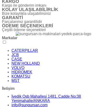
KARGO
Kargo ile gönderim imkanı
KOLAY ULAŞILABİLİRLİK
Bize kolaylıkla ulaşabilirsiniz
GARANTİ
Parçalarımız garantilidir
ÖDEME SEÇENEKLERİ
Çeşitli ödeme seçenekleri
Markalar
CATERPILLAR
JCB
CASE
NEW HOLLAND
VOLVO
HİDROMEK
KOMATSU
MST
İletişim
İvedik Osb Mahallesi 1481. Cadde No:38
Yenimahalle/ANKARA
info@sungursan.com