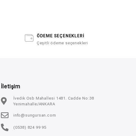
ÖDEME SEÇENEKLERİ
Çeşitli ödeme seçenekleri
İletişim
İvedik Osb Mahallesi 1481. Cadde No:38
Yenimahalle/ANKARA
info@sungursan.com
(0538) 824 99 95