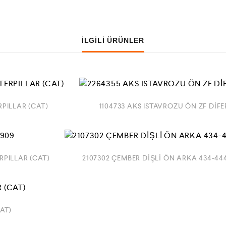
İLGILI ÜRÜNLER
PILLAR (CAT)
1104733 AKS ISTAVROZU ÖN ZF DİF
RPILLAR (CAT)
2107302 ÇEMBER DİŞLİ ÖN ARKA 434-
AT)