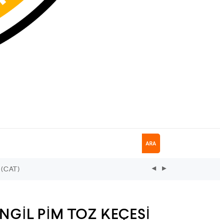
ARA
 (CAT)
İNGİL PİM TOZ KEÇESİ